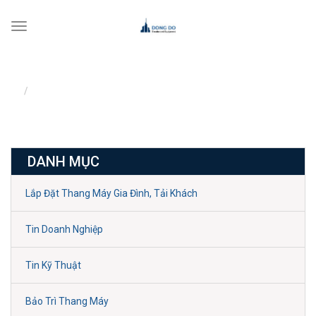
Toggle
navigation
BẢO TRÌ THANG MÁY
bảo trì thang máy
DANH MỤC
Lắp Đặt Thang Máy Gia Đình, Tải Khách
Tin Doanh Nghiệp
Tin Kỹ Thuật
Bảo Trì Thang Máy